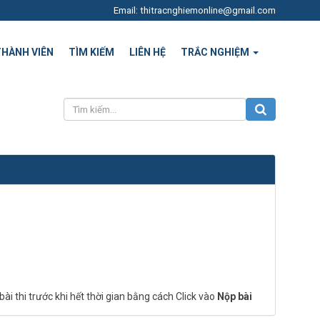
Email: thitracnghiemonline@gmail.com
THÀNH VIÊN
TÌM KIẾM
LIÊN HỆ
TRẮC NGHIỆM
bài thi trước khi hết thời gian bằng cách Click vào
Nộp bài