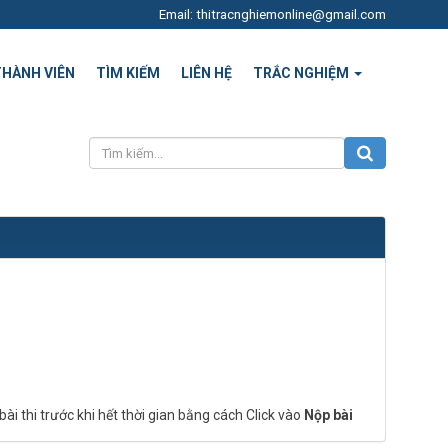
Email: thitracnghiemonline@gmail.com
THÀNH VIÊN
TÌM KIẾM
LIÊN HỆ
TRẮC NGHIỆM
bài thi trước khi hết thời gian bằng cách Click vào
Nộp bài