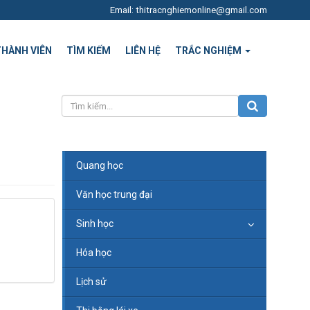
Email: thitracnghiemonline@gmail.com
THÀNH VIÊN
TÌM KIẾM
LIÊN HỆ
TRẮC NGHIỆM
Quang học
Văn học trung đại
Sinh học
Hóa học
Lịch sử