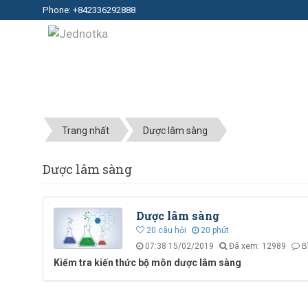
Phone: +842336292888
Trang nhất
Dược lâm sàng
Dược lâm sàng
Dược lâm sàng
20
câu hỏi
20
phút
07:38 15/02/2019
Đã xem: 12989
B
Kiểm tra kiến thức bộ môn dược lâm sàng